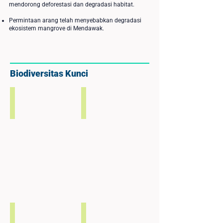
mendorong deforestasi dan degradasi habitat.
Permintaan arang telah menyebabkan degradasi
ekosistem mangrove di Mendawak.
Biodiversitas Kunci
Orangutan Kalimantan
Trenggiling Sunda
Orangutan
Trenggiling
Kalimantan
Sunda
yang
yang
berstatus
Berstatus
Kritis
Kritis
(Pongo
(Manis
pygmaeus)
javanica)
Bangau Storm
Beruk
Bangau
Beruk