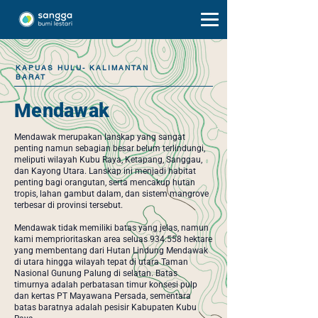
KAPUAS HULU- KALIMANTAN
BARAT
Mendawak
Mendawak merupakan lanskap yang sangat
penting namun sebagian besar belum terlindungi,
meliputi wilayah Kubu Raya, Ketapang, Sanggau,
dan Kayong Utara. Lanskap ini menjadi habitat
penting bagi orangutan, serta mencakup hutan
tropis, lahan gambut dalam, dan sistem mangrove
terbesar di provinsi tersebut.
Mendawak tidak memiliki batas yang jelas, namun
kami memprioritaskan area seluas 934.558 hektare
yang membentang dari Hutan Lindung Mendawak
di utara hingga wilayah tepat di utara Taman
Nasional Gunung Palung di selatan. Batas
timurnya adalah perbatasan timur konsesi pulp
dan kertas PT Mayawana Persada, sementara
batas baratnya adalah pesisir Kabupaten Kubu