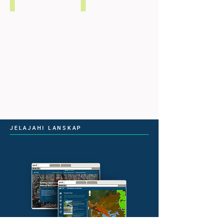
Storm
yang
yang
Berstatus
Berstatus
Terancam
Terancam
Punah
Punah
(Macaca
(Ciconia
nemestrina)
stormi)
JELAJAHI LANSKAP